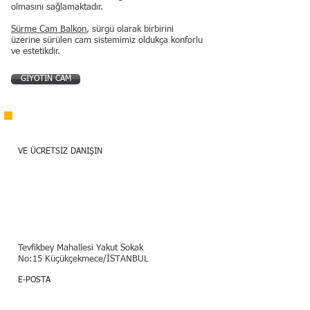
olmasını sağlamaktadır.
Sürme Cam Balkon
, sürgü olarak birbirini
üzerine sürülen cam sistemimiz oldukça konforlu
ve estetikdir.
GİYOTİN CAM
Bize Ulaşın
VE ÜCRETSİZ DANIŞIN
90 212 495 7487
Vadi Tente Pergola ve Cam Sistemleri​
Tevfikbey Mahallesi Yakut Sokak
No:15 Küçükçekmece/İSTANBUL
E-POSTA
vaditente@gmail.com