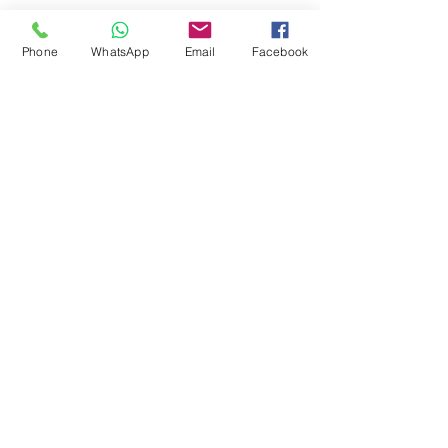
Haberler & Yayınlar
Phone
WhatsApp
Email
Facebook
Alman marka becker motorlar sayesinde açılır
kapanır özellikli tavan, çatı, tente, pergola
sistemleri üretmekteyiz.
Kumaşlarımız blackout olup ithal sioen marka
isveç üretimidir ayrıca ısı geçirmeme, alev
yürütmeme, 3 boyutlu görsel anlamda zengin
beyaz, krem, yeşil, gri, siyah renk seçeneği
vardır.
Spot led aydınlatma samsung marka ledlerimiz
uzun ömürlüdür.