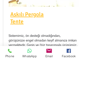
Askılı Pergola
Tente
Sistemimiz, ön desteği olmadığından,
görüşünüze engel olmadan keyif almanıza imkan
vermektedir. Geniş ve Düz tasarımıyla ürünümüz,
içinde yaşadığınız dünyadan keyif almanın
harika bir yolu da budur. Ürünlerimiz
Phone
WhatsApp
Email
Facebook
dilediğiniz zaman, dilediğiniz kadar güneşin
verdiği mutlu hissettiren sıcaklığın ve ışığından
keyif almanıza olanak sağlar. Zarif detayların ve
şık hatların, iç mekanınıza estetik katmasına izin
verin.
Askılı Tente Pergola Fiyatları
© 2023 Vadi
Tente
BİZİ TAKİP EDİN: